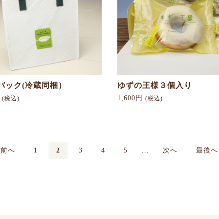
バック(冷蔵同梱）
ゆずの王様３個入り
円
1,600円
(税込)
(税込)
前へ
1
2
3
4
5
...
次へ
最後へ