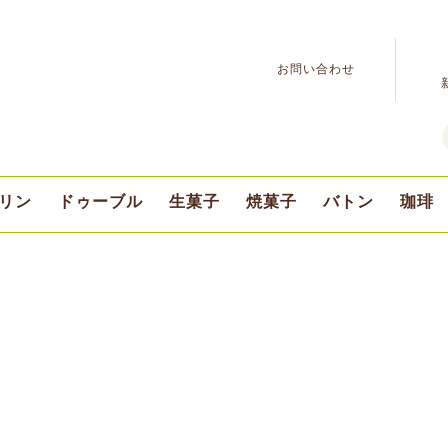
お問い合わせ
リン
ドゥーブル
生菓子
焼菓子
バトン
珈琲
ふらの牛乳プリン
デリスプリン
ドゥーブル
ショコラ
プチ
期間限定
豆の
挽き