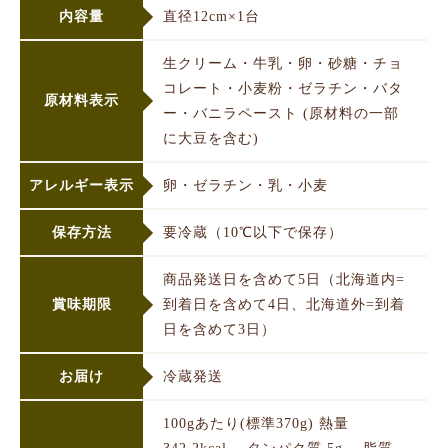
内容量
直径12cm×1台
生クリーム・牛乳・卵・砂糖・チョ
コレート・小麦粉・ゼラチン・バタ
原材料表示
ー・バニラペースト (原材料の一部
に大豆を含む)
アレルギー表示
卵・ゼラチン・乳・小麦
保存方法
要冷蔵（10℃以下で保存）
商品発送日を含めて5日（北海道内=
賞味期限
到着日を含めて4日、北海道外=到着
日を含めて3日）
お届け
冷蔵発送
100gあたり(標準370g) 熱量