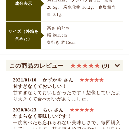
342.2kcal、 タンパク質 5g、 脂質
成分表示
28.5g、 炭水化物 16.2g、 食塩相当
量 0.1g、
高さ 約7cm
サイズ（外箱を
幅 約15cm
含めた）
奥行き 約15cm
この商品のレビュー
★★★★★
(9)
2021/01/10
かずかを さん
★★★★★
甘すぎなくておいしい！
甘すぎなくておいしかったです！想像していたよ
り大きくて食べがいがありました。
2020/08/23
ちぃ さん
★★★★★
たまらなく美味しいです！
一度食べたら忘れられない美味しさで、毎回購入
してしまいます。甘さ控えめでなのが、より良い