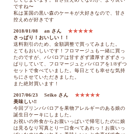
ですね〜
私は某国の黒い森のケーキが大好きなので、甘さ
控えめが好きです
2018/01/08
an さん
★★★★★
さっぱり！おいしい！！
送料割引のため、金額調整で買ってみました。
とてもおいしいです！フロマージュも一緒に買っ
たのですが、ババロアは甘すぎず濃厚すぎずさっ
ぱりしていて、フロマージュとババロアを1/8ずつ
セットで食べていました。毎日とても幸せな気持
ちにさせていただきました。
また絶対買います！
お買い物を続ける
カートへ進む
2017/06/23
Seiko さん
★★★★★
美味しい‼︎
今回プリンバパロアを果物アレルギーのある娘の
誕生日ケーキにしました。
お祝いの外食からお腹いっぱいで帰宅したのに娘
は見るなり写真とり一口食べてあれっ！お腹いっ