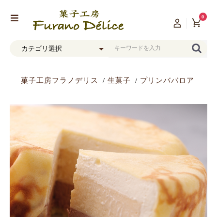
0
菓子工房フラノデリス
生菓子
プリンババロア