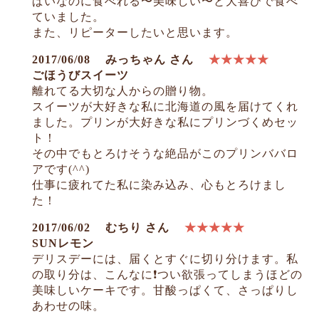
ぱいなのに食べれる〜美味しい〜と大喜びで食べ
ていました。
また、リピーターしたいと思います。
2017/06/08
みっちゃん さん
★★★★★
ごほうびスイーツ
離れてる大切な人からの贈り物。
スイーツが大好きな私に北海道の風を届けてくれ
ました。プリンが大好きな私にプリンづくめセッ
ト！
その中でもとろけそうな絶品がこのプリンババロ
アです(^^)
仕事に疲れてた私に染み込み、心もとろけまし
た！
2017/06/02
むちり さん
★★★★★
SUNレモン
デリスデーには、届くとすぐに切り分けます。私
の取り分は、こんなに❗つい欲張ってしまうほどの
美味しいケーキです。甘酸っぱくて、さっぱりし
あわせの味。