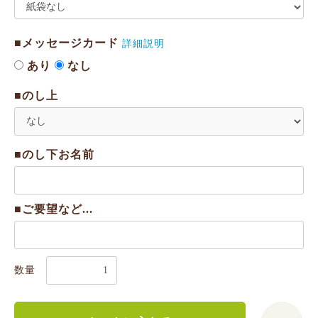
■メッセージカード
詳細説明
あり
なし
■のし上
■のし下お名前
■ご要望など...
数量