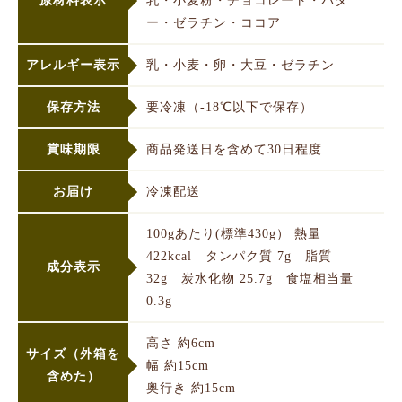
原材料表示
乳・小麦粉・チョコレート・バタ
ー・ゼラチン・ココア
アレルギー表示
乳・小麦・卵・大豆・ゼラチン
保存方法
要冷凍（-18℃以下で保存）
賞味期限
商品発送日を含めて30日程度
お届け
冷凍配送
100gあたり(標準430g） 熱量
422kcal タンパク質 7g 脂質
成分表示
32g 炭水化物 25.7g 食塩相当量
0.3g
高さ 約6cm
サイズ（外箱を
幅 約15cm
含めた）
奥行き 約15cm