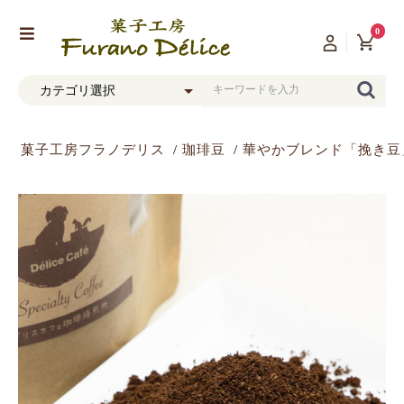
0
菓子工房フラノデリス
珈琲豆
華やかブレンド「挽き豆