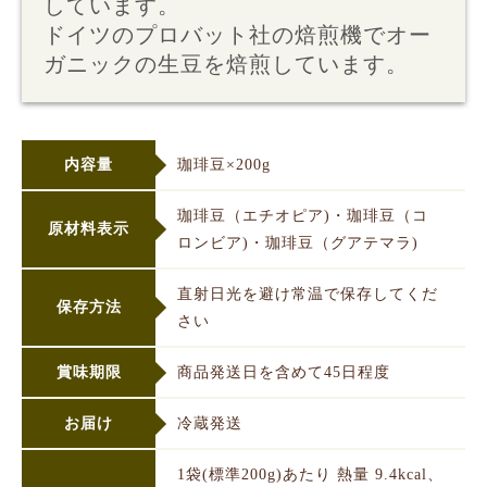
しています。
ドイツのプロバット社の焙煎機でオー
ガニックの生豆を焙煎しています。
内容量
珈琲豆×200g
珈琲豆（エチオピア)・珈琲豆（コ
原材料表示
ロンビア)・珈琲豆（グアテマラ)
直射日光を避け常温で保存してくだ
保存方法
さい
賞味期限
商品発送日を含めて45日程度
お届け
冷蔵発送
1袋(標準200g)あたり 熱量 9.4kcal、