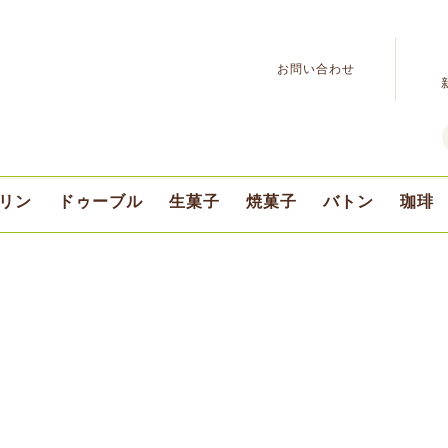
お問い合わせ
リン
ドゥーブル
生菓子
焼菓子
バトン
珈琲
ふらの牛乳プリン
デリスプリン
ドゥーブル
ショコラ
プチ
期間限定
豆の
挽き