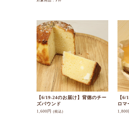
対象商品：
件
【6/19-24のお届け】背徳のチー
【6/
ズパウンド
ロマ
1,600円
1,80
(税込)